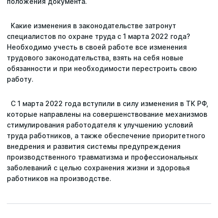
положения документа.
Какие изменения в законодательстве затронут
специалистов по охране труда с 1 марта 2022 года?
Необходимо учесть в своей работе все изменения
трудового законодательства, взять на себя новые
обязанности и при необходимости перестроить свою
работу.
Ваше имя
Ваше имя
Ваше имя
С 1 марта 2022 года вступили в силу изменения в ТК РФ,
Ваше имя
которые направлены на совершенствование механизмов
Специальная оценка условий труда
стимулирования работодателя к улучшению условий
Email
Email
Email
труда работников, а также обеспечение приоритетного
Профессиональная оценка рисков
Email
внедрения и развития системы предупреждения
производственного травматизма и профессиональных
Номер телефона
Номер телефона
Номер телефона
заболеваний с целью сохранения жизни и здоровья
Расследование несчастных случаев
работников на производстве.
Номер телефона
Производственный контроль
Получить скидку
Оставить заявку
Оставить заявку