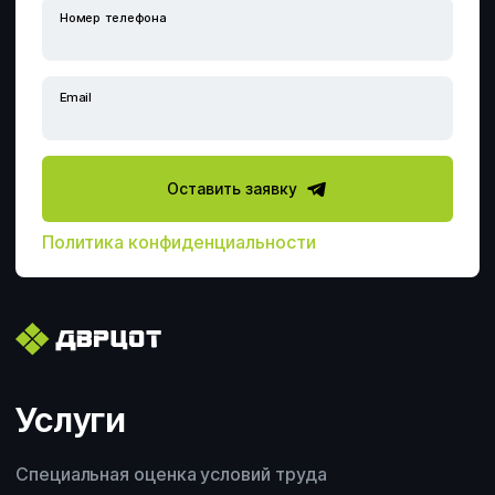
Профессиональная оценка рисков
Номер телефона
Расследование несчастных случаев
Email
Производственный контроль
Оставить заявку
Аутсорсинг по охране труда
Политика конфиденциальности
Электролаборатория
Сотрудничество с ДВРЦОТ
Другой вопрос
Услуги
Специальная оценка условий труда