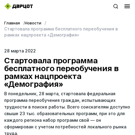
Главная
Новости
+7 (423) 22–44–333
Стартовала программа бесплатного переобучения в
рамках нацпроекта «Демография»
WhatsApp
28 мартa 2022
sales@dvrcot.ru
Стартовала программа
бесплатного переобучения в
рамках нацпроекта
Услуги
«Демография»
О компании
В понедельник, 28 марта, стартовала федеральная
программа переобучения граждан, испытывающих
Контакты
трудности в поиске работы. Всего соискателям доступно
свыше 23 тыс. образовательных программ, при это для
Топ-проекты
каждого региона набор программ свой — он
сформирован с учетом потребностей локального рынка
труда.
Новости