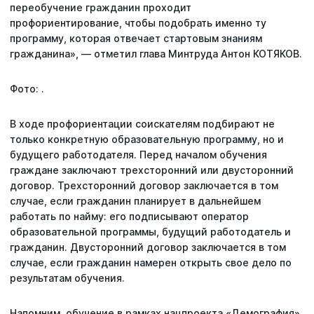
переобучение гражданин проходит
профориентирование, чтобы подобрать именно ту
программу, которая отвечает стартовым знаниям
гражданина», — отметил глава Минтруда Антон КОТЯКОВ.
Фото: .
В ходе профориентации соискателям подбирают не
только конкретную образовательную программу, но и
будущего работодателя. Перед началом обучения
граждане заключают трехсторонний или двусторонний
договор. Трехсторонний договор заключается в том
случае, если гражданин планирует в дальнейшем
работать по найму: его подписывают оператор
образовательной программы, будущий работодатель и
Последние поисковые запросы
гражданин. Двусторонний договор заключается в том
случае, если гражданин намерен открыть свое дело по
Вы пока ничего не искали.
результатам обучения.
Напомним, обучение в рамках нацпроекта «Демография»