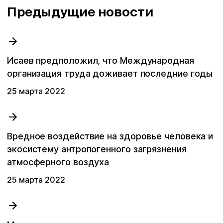
Аутсорсинг по охране труда
Заказать звонок
Предыдущие новости
политикой
политикой
политикой
обработки персональных данных
обработки персональных данных
обработки персональных данных
политикой
Электролаборатория
обработки персональных данных
Исаев предположил, что Международная
Сотрудничество с ДВРЦОТ
организация труда доживает последние годы
25 мартa 2022
Другой вопрос
Вредное воздействие на здоровье человека и
экосистему антропогенного загрязнения
атмосферного воздуха
25 мартa 2022