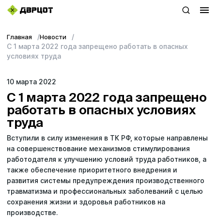
Главная
Новости
+7 (423) 22–44–333
С 1 марта 2022 года запрещено работать в опасных
условиях труда
WhatsApp
10 мартa 2022
sales@dvrcot.ru
С 1 марта 2022 года запрещено
работать в опасных условиях
труда
Услуги
Вступили в силу изменения в ТК РФ, которые направлены
О компании
на совершенствование механизмов стимулирования
работодателя к улучшению условий труда работников, а
Контакты
также обеспечение приоритетного внедрения и
развития системы предупреждения производственного
травматизма и профессиональных заболеваний с целью
Топ-проекты
сохранения жизни и здоровья работников на
производстве.
Новости