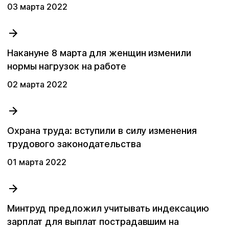
03 мартa 2022
Ваше имя
Ваше имя
Ваше имя
Ваше имя
Специальная оценка условий труда
Email
Email
Email
Накануне 8 марта для женщин изменили
Профессиональная оценка рисков
Email
нормы нагрузок на работе
Номер телефона
Номер телефона
Номер телефона
02 мартa 2022
Расследование несчастных случаев
Номер телефона
Производственный контроль
Охрана труда: вступили в силу изменения
Получить скидку
Оставить заявку
Оставить заявку
трудового законодательства
Аутсорсинг по охране труда
Заказать звонок
политикой
политикой
политикой
01 мартa 2022
обработки персональных данных
обработки персональных данных
обработки персональных данных
политикой
Электролаборатория
обработки персональных данных
Сотрудничество с ДВРЦОТ
Минтруд предложил учитывать индексацию
зарплат для выплат пострадавшим на