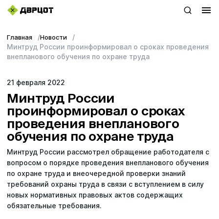
Главная
Новости
+7 (423) 22–44–333
Минтруд России проинформировал о сроках проведения
внепланового обучения по охране труда
WhatsApp
21 февраля 2022
sales@dvrcot.ru
Минтруд России
проинформировал о сроках
проведения внепланового
Услуги
обучения по охране труда
О компании
Минтруд России рассмотрел обращение работодателя с
вопросом о порядке проведения внепланового обучения
Контакты
по охране труда и внеочередной проверки знаний
требований охраны труда в связи с вступлением в силу
Топ-проекты
новых нормативных правовых актов содержащих
обязательные требования.
Новости