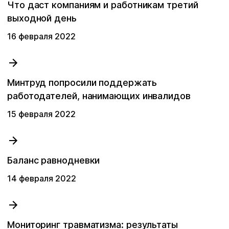
Что даст компаниям и работникам третий
Производственный контроль
выходной день
Получить скидку
Оставить заявку
Оставить заявку
16 февраля 2022
Аутсорсинг по охране труда
Заказать звонок
политикой
политикой
политикой
обработки персональных данных
обработки персональных данных
обработки персональных данных
политикой
Электролаборатория
обработки персональных данных
Минтруд попросили поддержать
работодателей, нанимающих инвалидов
Сотрудничество с ДВРЦОТ
15 февраля 2022
Другой вопрос
Баланс равнодневки
14 февраля 2022
Мониторинг травматизма: результаты