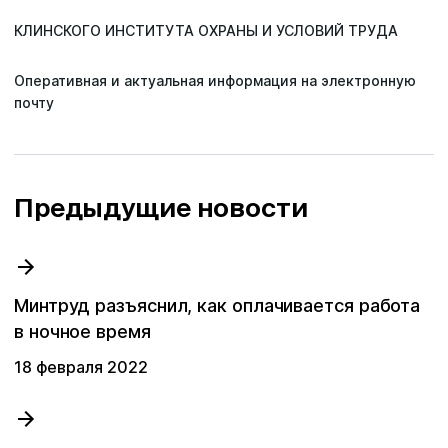
КЛИНСКОГО ИНСТИТУТА ОХРАНЫ И УСЛОВИЙ ТРУДА
Оперативная и актуальная информация на электронную
почту
Предыдущие новости
Ваше имя
Ваше имя
Ваше имя
Ваше имя
Минтруд разъяснил, как оплачивается работа
Специальная оценка условий труда
Email
Email
Email
в ночное время
Профессиональная оценка рисков
Email
18 февраля 2022
Номер телефона
Номер телефона
Номер телефона
Расследование несчастных случаев
Номер телефона