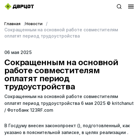
Главная
Новости
+7 (423) 22–44–333
Сокращенным на основной работе совместителям
оплатят период трудоустройства
WhatsApp
06 мая 2025
sales@dvrcot.ru
Сокращенным на основной
работе совместителям
оплатят период
Услуги
трудоустройства
О компании
Сокращенным на основной работе совместителям
оплатят период трудоустройства 6 мая 2025 © kritchanut
Контакты
/ Фотобанк 123RF.com
Топ-проекты
В Госдуму внесен законопроект (), подготовленный, как
указано в пояснительной записке, в целях реализации .
Новости