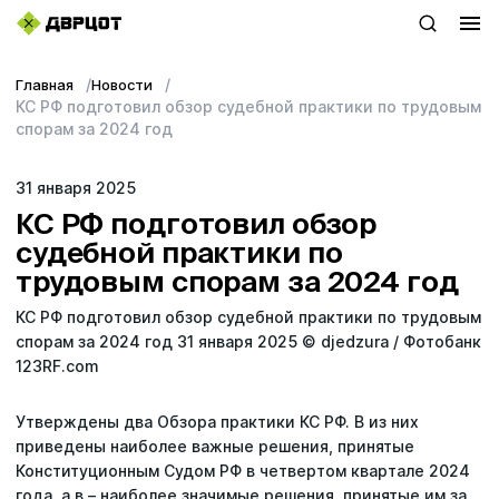
Главная
Новости
+7 (423) 22–44–333
КС РФ подготовил обзор судебной практики по трудовым
спорам за 2024 год
WhatsApp
31 января 2025
sales@dvrcot.ru
КС РФ подготовил обзор
судебной практики по
трудовым спорам за 2024 год
Услуги
КС РФ подготовил обзор судебной практики по трудовым
О компании
спорам за 2024 год 31 января 2025 © djedzura / Фотобанк
123RF.com
Контакты
Утверждены два Обзора практики КС РФ. В из них
Топ-проекты
приведены наиболее важные решения, принятые
Конституционным Судом РФ в четвертом квартале 2024
Новости
года, а в – наиболее значимые решения, принятые им за