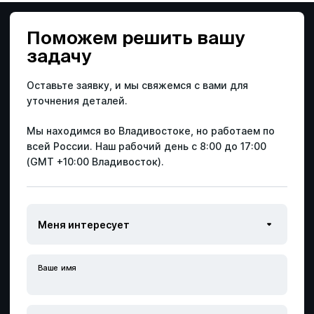
Специальная оценка условий труда
Email
Email
Email
Поможем решить
вашу
Профессиональная оценка рисков
Email
задачу
Номер телефона
Номер телефона
Номер телефона
Оставьте заявку, и мы свяжемся с вами для
Расследование несчастных случаев
Номер телефона
уточнения деталей.
Производственный контроль
Мы находимся во Владивостоке, но работаем по
Получить скидку
Оставить заявку
Оставить заявку
всей России.
Наш рабочий день с 8:00 до 17:00
(GMT +10:00 Владивосток).
Аутсорсинг по охране труда
Заказать звонок
политикой
политикой
политикой
обработки персональных данных
обработки персональных данных
обработки персональных данных
политикой
Электролаборатория
обработки персональных данных
Сотрудничество с ДВРЦОТ
Ваше имя
Специальная оценка условий труда
Другой вопрос