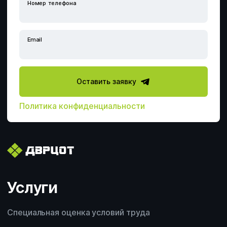
Профессиональная оценка рисков
Номер телефона
Расследование несчастных случаев
Email
Производственный контроль
Оставить заявку
Аутсорсинг по охране труда
Политика конфиденциальности
Электролаборатория
Сотрудничество с ДВРЦОТ
Другой вопрос
Услуги
Специальная оценка условий труда