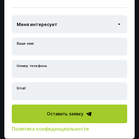
Расследование несчастных случаев
Номер телефона
Производственный контроль
Получить скидку
Оставить заявку
Оставить заявку
Аутсорсинг по охране труда
Заказать звонок
политикой
политикой
политикой
Ваше имя
обработки персональных данных
обработки персональных данных
обработки персональных данных
Специальная оценка условий труда
политикой
Электролаборатория
обработки персональных данных
Профессиональная оценка рисков
Номер телефона
Сотрудничество с ДВРЦОТ
Расследование несчастных случаев
Другой вопрос
Email
Производственный контроль
Оставить заявку
Аутсорсинг по охране труда
Политика конфиденциальности
Электролаборатория