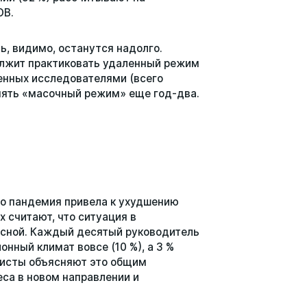
ОВ.
ь, видимо, останутся надолго.
олжит практиковать удаленный режим
енных исследователями (всего
нять «масочный режим» еще год-два.
то пандемия привела к ухудшению
х считают, что ситуация в
зисной. Каждый десятый руководитель
онный климат вовсе (10 %), а 3 %
мисты объясняют это общим
са в новом направлении и