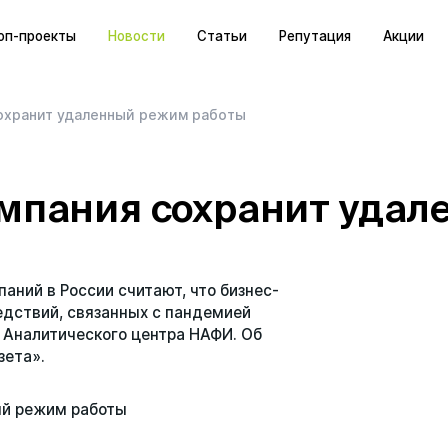
оп-проекты
Новости
Статьи
Репутация
Акции
просы
охранит удаленный режим работы
омпания сохранит удал
аний в России считают, что бизнес-
едствий, связанных с пандемией
 Аналитического центра НАФИ. Об
зета».
ый режим работы