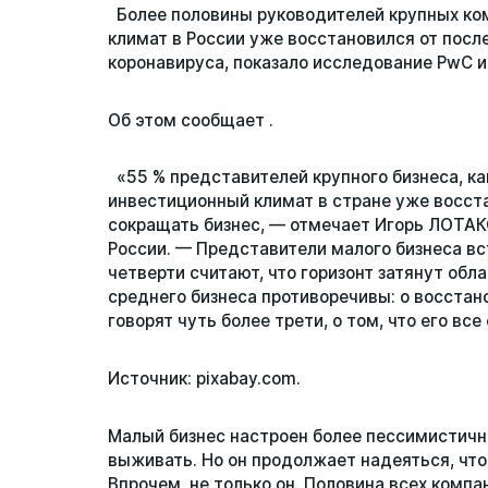
Более половины руководителей крупных комп
Статьи
климат в России уже восстановился от посл
коронавируса, показало исследование PwC и
Репутация
Об этом сообщает .
Сотрудничество с ДВРЦОТ
«55 % представителей крупного бизнеса, как
инвестиционный климат в стране уже восста
сокращать бизнес, — отмечает Игорь ЛОТАК
России. — Представители малого бизнеса вс
четверти считают, что горизонт затянут об
среднего бизнеса противоречивы: о восста
говорят чуть более трети, о том, что его вс
Источник: pixabay.com.
Малый бизнес настроен более пессимистично
выживать. Но он продолжает надеяться, что
Впрочем, не только он. Половина всех компа