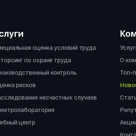
Производственный кон
Аутсорсинг по охране т
слуги
Ко
пециальная оценка условий труда
Услуг
Электролаборатория
торсинг по охране труда
О ко
Сотрудничество с ДВР
роизводственный контроль
Топ-
Другой вопрос
ценка рисков
Ново
асследование несчастных случаев
Стат
лектролаборатория
Репу
чебный центр
Акци
Конт