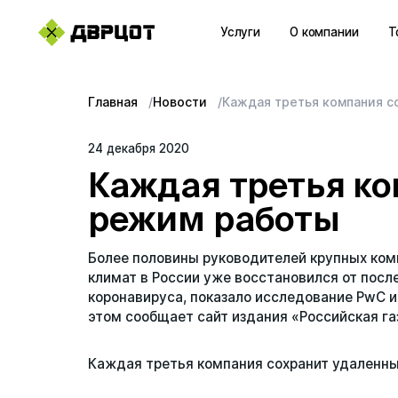
Услуги
О компании
Т
+7 (423) 22–44–333
Последние поисковые за
Главная
Новости
Каждая третья компания с
WhatsApp
Вы пока ничего не искали.
24 декабря 2020
sales@dvrcot.ru
Каждая третья к
режим работы
Услуги
Более половины руководителей крупных комп
О компании
климат в России уже восстановился от посл
коронавируса, показало исследование PwC и
Контакты
этом сообщает сайт издания «Российская га
Топ-проекты
Каждая третья компания сохранит удаленн
Новости