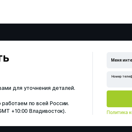
ть
Номер телеф
Специальная оценка ус
 вами для уточнения деталей.
труда
 работаем по всей России.
Профессиональная оце
(GMT +10:00 Владивосток).
Политика 
Расследование несчас
случаев