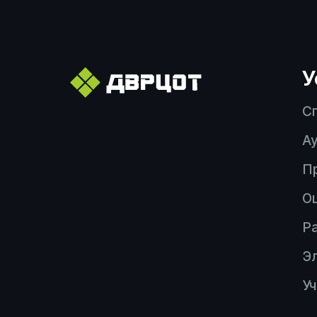
У
С
Ау
П
О
Р
Э
У