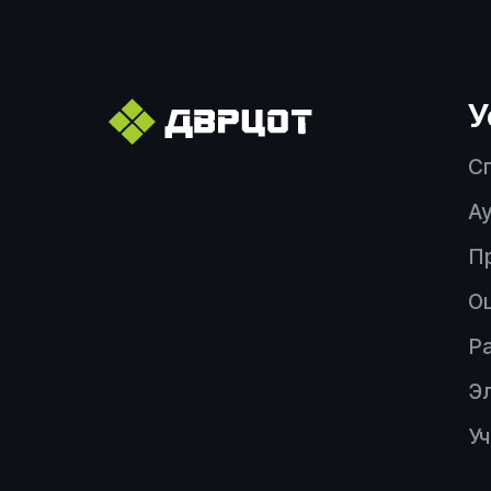
У
С
Ау
П
О
Р
Э
У