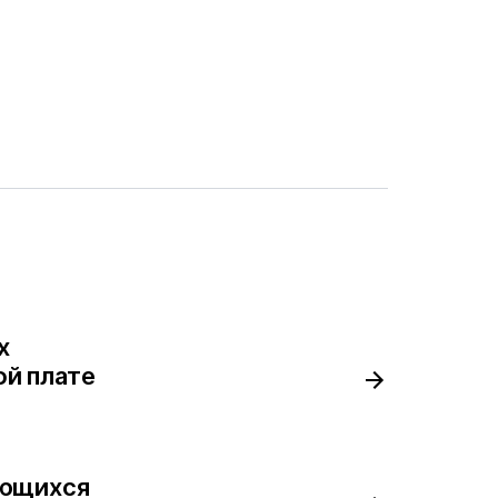
х
ой плате
ающихся