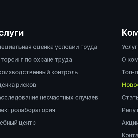
Производственный кон
Аутсорсинг по охране т
слуги
Ко
пециальная оценка условий труда
Услуг
Электролаборатория
торсинг по охране труда
О ко
Сотрудничество с ДВР
роизводственный контроль
Топ-
Другой вопрос
ценка рисков
Ново
асследование несчастных случаев
Стат
лектролаборатория
Репу
чебный центр
Акци
Конт