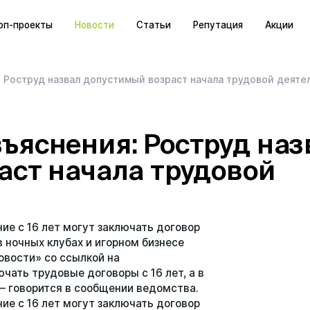
оп-проекты
Новости
Статьи
Репутация
Акции
просы
 Роструд назвал допустимый возраст начала трудовой деяте
ъяснения: Роструд наз
аст начала трудовой
ие с 16 лет могут заключать договор
в ночных клубах и игорном бизнесе
овости» со ссылкой на
чать трудовые договоры с 16 лет, а в
— говорится в сообщении ведомства.
ие с 16 лет могут заключать договор