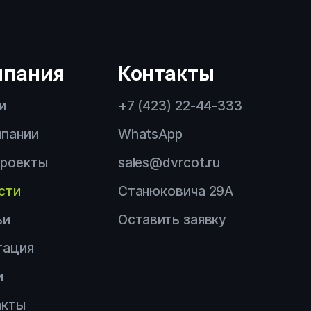
троль
руда
мпания
Контакты
и
+7 (423) 22-44-333
мпании
WhatsApp
ЦОТ
проекты
sales@dvrcot.ru
сти
Станюковича 29А
ьи
Оставить заявку
тация
и
акты