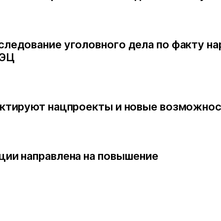
следование уголовного дела по факту н
ТЭЦ
ектируют нацпроекты и новые возможно
ции направлена на повышение
Ваше имя
Ваше имя
Ваше имя