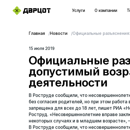
Услуги
О компании
Т
+7 (423) 22–44–333
Последние поисковые за
Главная
Новости
Официальные разъяснения:
WhatsApp
Вы пока ничего не искали.
15 июля 2019
sales@dvrcot.ru
Официальные раз
допустимый возр
Услуги
деятельности
О компании
В Роструде сообщили, что несовершеннолетн
Контакты
без согласия родителей, но при этом работа 
запрещена для всех до 18 лет, пишет РИА «Н
Топ-проекты
Роструд. «Несовершеннолетние вправе заклю
некоторых случаях и в младшем возрасте», 
Новости
В Роструде сообщили, что несовершеннолетн