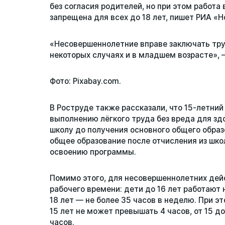
без согласия родителей, но при этом работа 
Статьи
запрещена для всех до 18 лет, пишет РИА «Н
Репутация
«Несовершеннолетние вправе заключать труд
некоторых случаях и в младшем возрасте», 
Сотрудничество с ДВРЦОТ
Фото: Pixabay.сom.
В Роструде также рассказали, что 15-летни
выполнению лёгкого труда без вреда для здо
школу до получения основного общего обра
общее образование после отчисления из шко
освоению программы.
Помимо этого, для несовершеннолетних де
рабочего времени: дети до 16 лет работают н
18 лет — не более 35 часов в неделю. При э
15 лет не может превышать 4 часов, от 15 до 
часов.