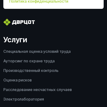
Политика конфиденциальности
Сотрудничество с ДВРЦОТ
Электролаборатория
Другой вопрос
Сотрудничество с ДВРЦОТ
Другой вопрос
Услуги
Специальная оценка условий труда
Ауторсинг по охране труда
Производственный контроль
Оценка рисков
Расследование несчастных случаев
Электролаборатория