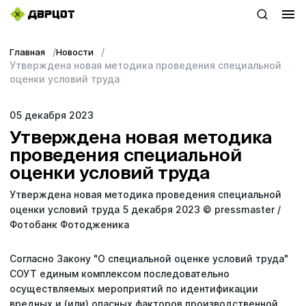
Главная
Новости
+7 (423) 22–44–333
Утверждена новая методика проведения специальной
оценки условий труда
WhatsApp
05 декабря 2023
sales@dvrcot.ru
Утверждена новая методика
проведения специальной
оценки условий труда
Услуги
Утверждена новая методика проведения специальной
О компании
оценки условий труда 5 декабря 2023 © pressmaster /
Фотобанк Фотодженика
Контакты
Согласно Закону "О специальной оценке условий труда"
Топ-проекты
СОУТ единым комплексом последовательно
осуществляемых мероприятий по идентификации
Новости
вредных и (или) опасных факторов производственной