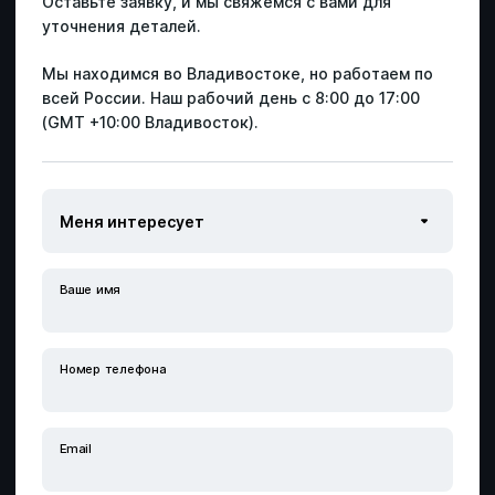
Оставьте заявку, и мы свяжемся с вами для
уточнения деталей.
Мы находимся во Владивостоке, но работаем по
всей России.
Наш рабочий день с 8:00 до 17:00
(GMT +10:00 Владивосток).
Ваше имя
Специальная оценка условий труда
Профессиональная оценка рисков
Номер телефона
Ваше имя
Ваше имя
Ваше имя
Ваше имя
Расследование несчастных случаев
Специальная оценка условий труда
Email
Email
Email
Email
Производственный контроль