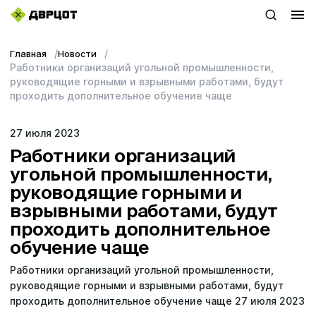
Главная
Новости
+7 (423) 22–44–333
Работники организаций угольной промышленности,
руководящие горными и взрывными работами, будут
WhatsApp
проходить дополнительное обучение чаще
sales@dvrcot.ru
27 июля 2023
Работники организаций
угольной промышленности,
Услуги
руководящие горными и
взрывными работами, будут
О компании
проходить дополнительное
обучение чаще
Контакты
Работники организаций угольной промышленности,
Топ-проекты
руководящие горными и взрывными работами, будут
проходить дополнительное обучение чаще 27 июля 2023
Новости