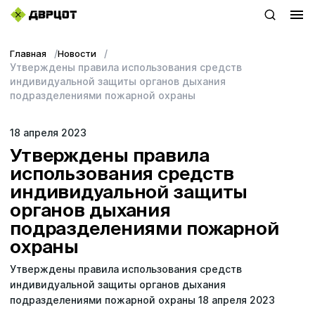
Главная
Новости
+7 (423) 22–44–333
Утверждены правила использования средств
индивидуальной защиты органов дыхания
WhatsApp
подразделениями пожарной охраны
sales@dvrcot.ru
18 апреля 2023
Утверждены правила
использования средств
Услуги
индивидуальной защиты
органов дыхания
О компании
подразделениями пожарной
охраны
Контакты
Утверждены правила использования средств
Топ-проекты
индивидуальной защиты органов дыхания
подразделениями пожарной охраны 18 апреля 2023
Новости