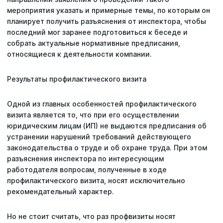
мероприятия указать и примерные темы, по которым он
планирует получить разъяснения от инспектора, чтобы
последний мог заранее подготовиться к беседе и
собрать актуальные нормативные предписания,
относящиеся к деятельности компании.
Результаты профилактического визита
Одной из главных особенностей профилактического
визита является то, что при его осуществлении
юридическим лицам (ИП) не выдаются предписания об
устранении нарушений требований действующего
законодательства о труде и об охране труда. При этом
разъяснения инспектора по интересующим
работодателя вопросам, полученные в ходе
профилактического визита, носят исключительно
Ваше имя
Ваше имя
Ваше имя
рекомендательный характер.
Ваше имя
Специальная оценка условий труда
Но не стоит считать, что раз профвизиты носят
Email
Email
Email