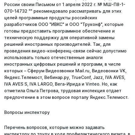
России своим Письмом от 1 апреля 2022 г. № МШ-П8-1-
070-14732 "" рекомендовало рассматривать для этих
целей программные продукты российских
разработчиков ООО "ИВКС" и ООО "Труконф", которые
готовы предоставить программное обеспечение и
техническую поддержку для оперативной замены
решений иностранных производителей. Так, для
проведения видео-конференц-связи сейчас допустимо
использовать только отечественные аналоги
иностранных цифровых решений и программ, в числе
которых – Сферум Видеозвонки Mail.ru, Видеовонки VK,
Яндекс.Телемост, Вебинар.ру, TrueConf, Jazz, IVA AVES,
IVA AVES S, IVA LARGO, Вега-Ирида и Vinteo. Но, как
отметила Ольга Петрова, трудовая инспекция отдает
предпочтение в этом вопросе порталу Яндекс.Телемост.
Вопросы инспектору
Перечень вопросов, которые можно задавать
инспектору по труду в ходе профилактического визита, в