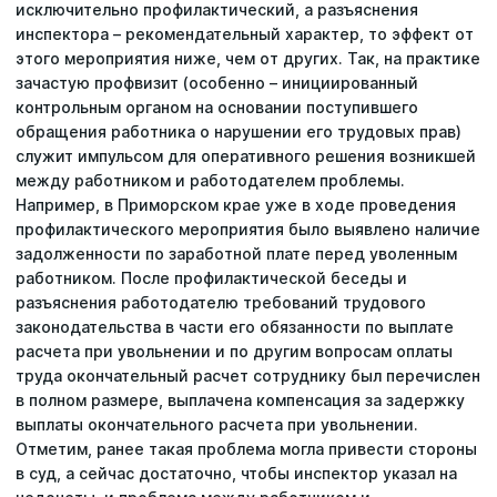
исключительно профилактический, а разъяснения
инспектора – рекомендательный характер, то эффект от
Профессиональная оценка рисков
Email
этого мероприятия ниже, чем от других. Так, на практике
Номер телефона
Номер телефона
Номер телефона
зачастую профвизит (особенно – инициированный
Расследование несчастных случаев
контрольным органом на основании поступившего
Номер телефона
обращения работника о нарушении его трудовых прав)
служит импульсом для оперативного решения возникшей
Производственный контроль
между работником и работодателем проблемы.
Получить скидку
Оставить заявку
Оставить заявку
Например, в Приморском крае уже в ходе проведения
Аутсорсинг по охране труда
Заказать звонок
профилактического мероприятия было выявлено наличие
политикой
политикой
политикой
задолженности по заработной плате перед уволенным
обработки персональных данных
обработки персональных данных
обработки персональных данных
работником. После профилактической беседы и
политикой
Электролаборатория
обработки персональных данных
разъяснения работодателю требований трудового
законодательства в части его обязанности по выплате
Сотрудничество с ДВРЦОТ
расчета при увольнении и по другим вопросам оплаты
труда окончательный расчет сотруднику был перечислен
в полном размере, выплачена компенсация за задержку
Другой вопрос
выплаты окончательного расчета при увольнении.
Отметим, ранее такая проблема могла привести стороны
в суд, а сейчас достаточно, чтобы инспектор указал на